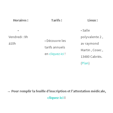
Horaires :
Tarifs :
Lieux :
•
• Salle
Vendredi : 9h
polyvalente 2 ,
• Découvre les
à10h
av raymond
tarifs annuels
Martin , Cosec ,
en
cliquez-ici
!
13480 Cabriès.
(
Plan
)
→ Pour remplir la feuille d’inscription et l’attestation médicale,
cliquez-ici
!